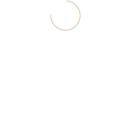
идеи по обустройству и советы экспертов. Для скачивания
каталога укажите свой текущий номер телефона.
Я согласен с <a href="/download/rules.pdf">политикой
конфиденциальности</a>
Скачать каталог
Вступить в команду
Укажите свои контактные данные, и наш hr-менеджер
свяжется с вами в ближайшее время
Я согласен с <a href="/download/rules.pdf">политикой