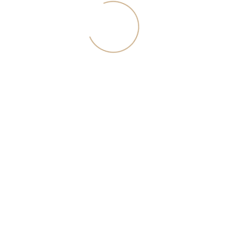
идеи по обустройству и советы экспертов. Для скачивания
каталога укажите свой текущий номер телефона.
Я согласен с <a href="/download/rules.pdf">политикой
конфиденциальности</a>
Скачать каталог
Вступить в команду
Укажите свои контактные данные, и наш hr-менеджер
свяжется с вами в ближайшее время
Я согласен с <a href="/download/rules.pdf">политикой