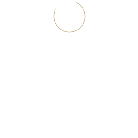
идеи по обустройству и советы экспертов. Для скачивания
каталога укажите свой текущий номер телефона.
Я согласен с <a href="/download/rules.pdf">политикой
конфиденциальности</a>
Скачать каталог
Вступить в команду
Укажите свои контактные данные, и наш hr-менеджер
свяжется с вами в ближайшее время
Я согласен с <a href="/download/rules.pdf">политикой